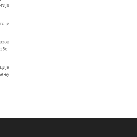
гије
то је
азов
због
ације
њењу