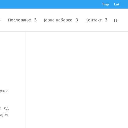
Ћир
Lat
Пословање
Јавне набавке
Контакт
ркос
а од
ијом