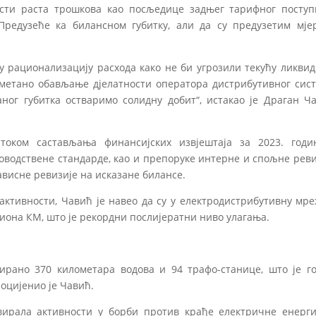
сти раста трошкова као посљедице задњег тарифног поступ
Предузеће ка билансном губитку, али да су предузетим мје
рационализацију расхода како не би угрозили текућу ликвид
етано обављање дјелатности оператора дистрибутивног сист
аног губитка остваримо солидну добит“, истакао је Драган Ча
током састављања финансијских извјештаја за 2023. годи
водствене стандарде, као и препоруке интерне и спољне реви
зависне ревизије на исказане билансе.
тивности, Чавић је навео да су у електродистрибутивну мре
лиона КМ, што је рекордни послијератни ниво улагања.
ирано 370 километара водова и 94 трафо-станице, што је г
оцијенио је Чавић.
ивирала активности у борби против крађе електричне енерги