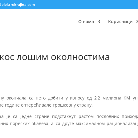
@elektrokrajina.com
О нама
Корисници
ркос лошим околностима
ину окончала са нето добити у износу од 2,2 милиона КМ уп
ле године оптерећивале трошковну страну.
ћа је са једне стране подстакнут растом пословних приход
них пореских обавеза, а са друге максималном рационализац