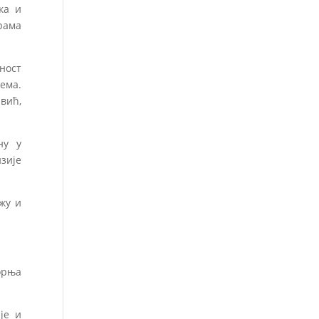
ка и
рама
ност
ема.
вић,
ну у
зије
жу и
орња
је и