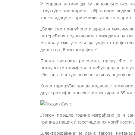
У Управи истичу да су неповољне околно
структуре мрежарине, објективно водиле 
консолидације спријечили такав сценарио.
„Били смо принуђени извршити максималну 
оптерећену недовољним приходима за несм
На крају смо успјели да умјесто пројектов
директор „Електрокрајине“.
Према његовим ријечима, предузеће је 
потпуности примјенило међународне рачуно
због чега очекује нову позитивну оцјену не
Коментаришући прошлогодишње пословне ак
друге развојне пројекте инвестирали 35 ми
„Током прошле године изграђено је и сан
граница наших инвестиционих могућности“, 
„Електрокрајина“ је лани, такође, интенз