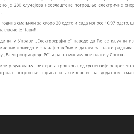
ено је 280 случајева неовлаштене потрошње електричне енер
.
година смањили за скоро 20 одсто и сада износе 10,97 одсто, ш
нагласио је Чавић.
дини, у Управи „Електрокрајине“ наводе да ће се кључни из
ичених прихода и значајно већих издатака за плате радника 
у „Електропривреде РС“ и раста минималне плате у Српској.
упили редуковању свих врста трошкова, од суспензије репрезент
онтрола потрошње горива и активности на додатном сма