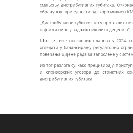
смањењу дистрибутивних губитака. Открив
обрачунске вриједности од скоро милион КМ
„Дистрибутивне губитке смо у протеклих пет 
најнижи ниво у задњих неколико деценија“, 
Што се тиче пословних планова у 2024. го
огледати у балансирању регулаторно огран
повећања цијене рада за запослене у систем
Из тог разлога су, како прецизирају, прист
и спонзорских уговора до стриктних к
дистрибутивних губитака.