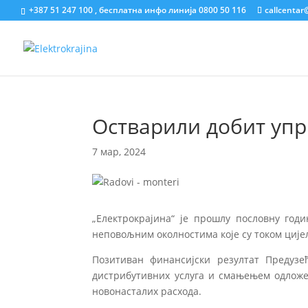
+387 51 247 100 , бесплатна инфо линија 0800 50 116
callcentar
Остварили добит уп
7 мар, 2024
„Електрокрајина“ je прошлу пословну год
неповољним околностима које су током ције
Позитиван финансијски резултат Предузе
дистрибутивних услуга и смањењем одложе
новонасталих расхода.