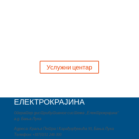
пријавити квар,
позовите наш Услужни центар за телефонски
контакт, на бесплатни број телефона
0800 50 116
(доступан 24 часа дневно, 7 дана у недјељи)
а наше особље ће Вам пружити поуздане и
правовремене информације.
Услужни центар
ЕЛЕКТРОКРАЈИНА
Oператер дистрибутивног система „Електрокрајина“
а.д. Бања Лука
Адреса: Краља Петра I Карађорђевића 95, Бања Лука
Телефон: +387(0)51 246-300