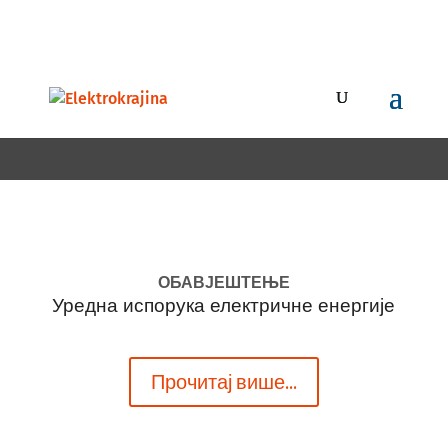
+387 51 247 100 , бесплатна инфо линија 0800 50 116
callcentar@elektrokrajina.com
ОБАВЈЕШТЕЊЕ
Уредна испорука електричне енергије
Прочитај више...