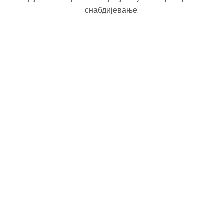
снабдијевање.
Вијести