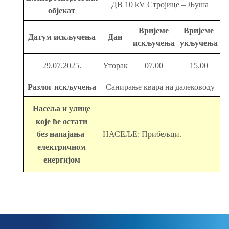
ДВ 10 kV Стројице – Љуша
објекат
Вријеме
Вријеме
Датум искључења
Дан
искључења
укључења
29.07.2025.
Уторак
07.00
15.00
Разлог искључења
Санирање квара на далеководу
Насеља и улице
које ће остати
без напајања
НАСЕЉЕ: Прибељци.
електричном
енергијом