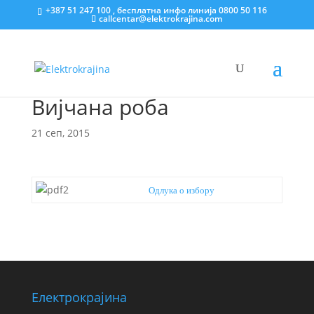
+387 51 247 100 , бесплатна инфо линија 0800 50 116
callcentar@elektrokrajina.com
Вијчана роба
21 сеп, 2015
Одлука о избору
Електрокрајина