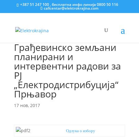
+387 51 247 100 , бесплатна инфо линија 0800 50 116
callcentar@elektrokrajina.com
Грађевинско земљани
планирани и
интервентни радови за
РЈ
„Електродистрибуција“
Прњавор
17 нов, 2017
Одлука о избору