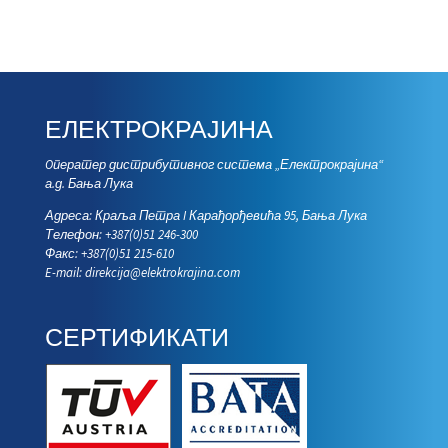
ЕЛЕКТРОКРАЈИНА
Oператер дистрибутивног система „Електрокрајина“
а.д. Бања Лука
Адреса: Краља Петра I Карађорђевића 95, Бања Лука
Телефон: +387(0)51 246-300
Факс: +387(0)51 215-610
E-mail:
direkcija@elektrokrajina.com
СЕРТИФИКАТИ