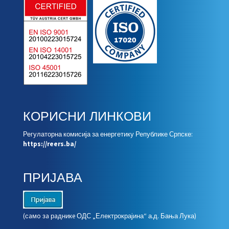
КОРИСНИ ЛИНКОВИ
Регулаторна комисија за енергетику Републике Српске:
https://reers.ba/
ПРИЈАВА
(сaмo зa рaдникe ОДС „Електрокрајина“ а.д. Бања Лука)