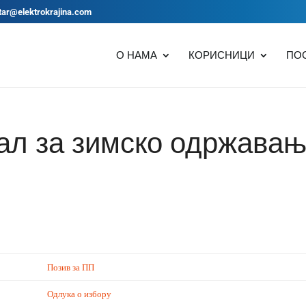
tar@elektrokrajina.com
О НАМА
КОРИСНИЦИ
ПО
ал за зимско одржава
Позив за ПП
Одлука о избору