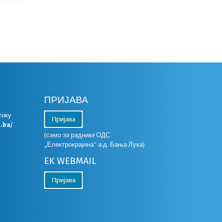
ПРИЈАВА
тику
s.ba/
(сaмo зa рaдникe ОДС
„Електрокрајина“ а.д. Бања Лука)
EK WEBMAIL