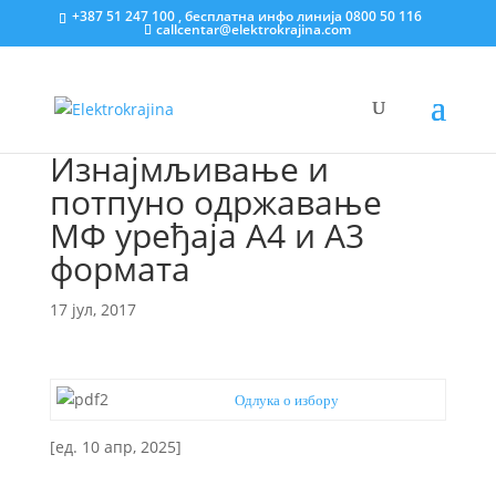
+387 51 247 100 , бесплатна инфо линија 0800 50 116
callcentar@elektrokrajina.com
Изнајмљивање и
потпуно одржавање
МФ уређаја А4 и А3
формата
17 јул, 2017
Одлука о избору
[ед. 10 апр, 2025]