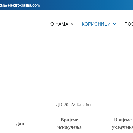
tar@elektrokrajina.com
О НАМА
КОРИСНИЦИ
ПО
ДВ 20 kV Бараћи
Вријеме
Вријеме
Дан
искључења
укључењ