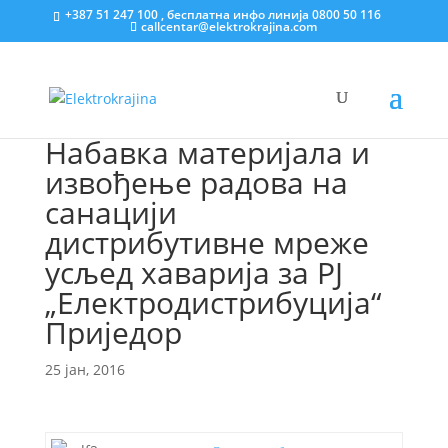
+387 51 247 100 , бесплатна инфо линија 0800 50 116
callcentar@elektrokrajina.com
Набавка материјала и
извођење радова на
санацији
дистрибутивне мреже
усљед хаварија за РЈ
„Електродистрибуција“
Приједор
25 јан, 2016