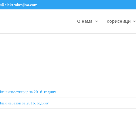
ar@elektrokrajina.com
О нама
Корисници
План инвестиција за 2016. годину
План набавки за 2016. годину