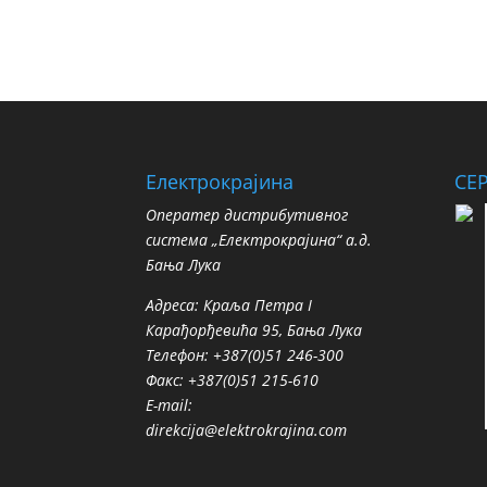
Електрокрајина
СЕ
Oператер дистрибутивног
система „Електрокрајина“ а.д.
Бања Лука
Адреса: Краља Петра I
Карађорђевића 95, Бања Лука
Телефон: +387(0)51 246-300
Факс: +387(0)51 215-610
E-mail:
direkcija@elektrokrajina.com