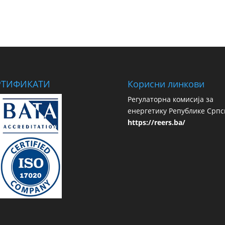
РТИФИКАТИ
Корисни линкови
Регулаторна комисија за
енергетику Републике Српс
https://reers.ba/