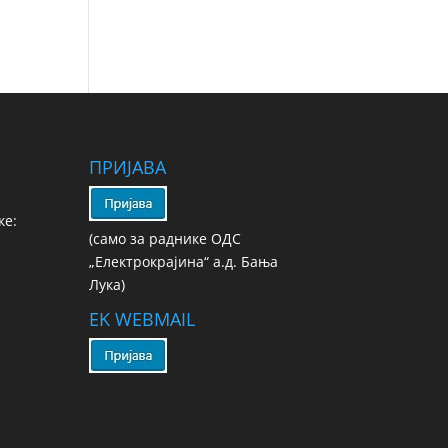
ПРИЈАВА
ке:
(сaмo зa рaдникe ОДС
„Електрокрајина“ а.д. Бања
Лука)
EK WEBMAIL