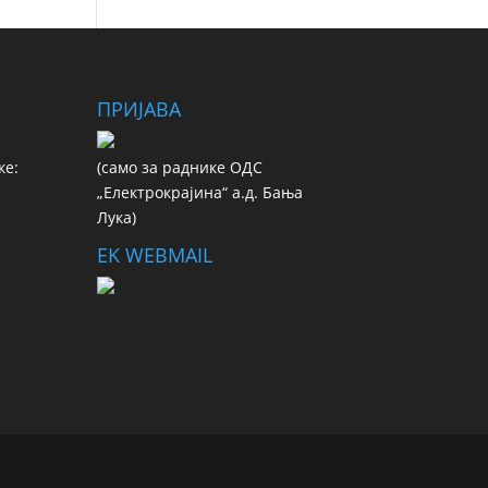
ПРИЈАВА
ке:
(сaмo зa рaдникe ОДС
„Електрокрајина“ а.д. Бања
Лука)
EK WEBMAIL