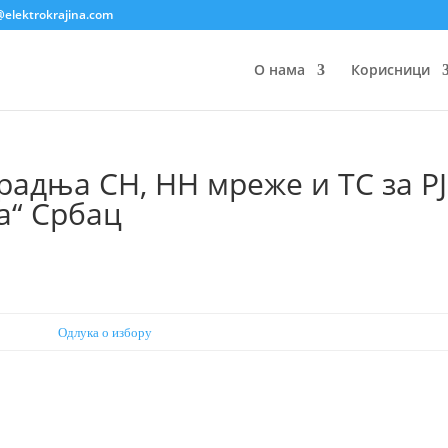
@elektrokrajina.com
О нама
Корисници
радња СН, НН мреже и ТС за РЈ
а“ Србац
Одлука о избору