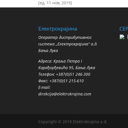
[ед. 11 нов, 2019]
Електрокрајина
СЕ
Oператер дистрибутивног
система „Електрокрајина“ а.д.
Бања Лука
Адреса: Краља Петра I
Карађорђевића 95, Бања Лука
Телефон: +387(0)51 246-300
Факс: +387(0)51 215-610
E-mail:
direkcija@elektrokrajina.com
Copyright © 2018 Elektrokrajina a.d.