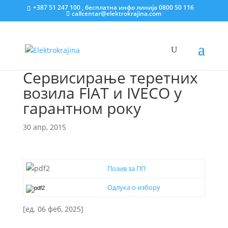
+387 51 247 100 , бесплатна инфо линија 0800 50 116
callcentar@elektrokrajina.com
Сервисирање теретних
возила FIAT и IVECO у
гарантном року
30 апр, 2015
Позив за ПП
Одлука о избору
[ед. 06 феб, 2025]