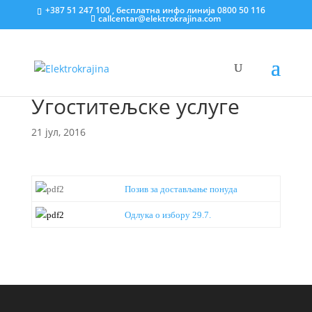
+387 51 247 100 , бесплатна инфо линија 0800 50 116
callcentar@elektrokrajina.com
Угоститељске услуге
21 јул, 2016
Позив за достављање понуда
Одлука о избору 29.7.