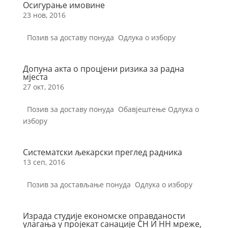
Осигурање имовине
23 нов, 2016
Позив ѕа доставу понуда Одлука о избору
Допуна акта о процјени ризика за радна
мјеста
27 окт, 2016
Позив за доставу понуда Обавјештење Одлука о
избору
Систематски љекарски преглед радника
13 сеп, 2016
Позив за достављање понуда Oдлука о избору
Израда студије економске оправданости
улагања у пројекат санације СН И НН мреже,