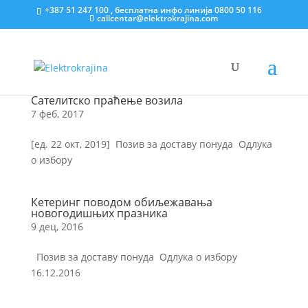
+387 51 247 100 , бесплатна инфо линија 0800 50 116
callcentar@elektrokrajina.com
Сателитско праћење возила
7 феб, 2017
[ед. 22 окт, 2019] Позив за доставу понуда Oдлука
о избору
Кетеринг поводом обиљежавања
новогодишњих празника
9 дец, 2016
Позив за доставу понуда Одлука о избору
16.12.2016