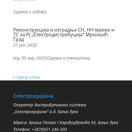
Одлука о избору
Реконструкција и изградња СН, НН мреже и
ТС за РЈ „Електродистрибуција“ Мркоњић
Град
21 јан, 2020
[ед. 05 мај, 2025]Одлука о поништењу
« Stariji unosi
Електрокрајина
Oператер дистрибутивног система
„Електрокрајина“ а.д. Бања Лука
Адреса: Краља Петра I Карађорђевића 95, Бања Лука
Телефон: +387(0)51 246-300