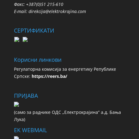
Факс: +387(0)51 215-610
E-mail:
direkcija@elektrokrajina.com
СЕРТИФИКАТИ
Корисни линкови
Регулаторна комисија за енергетику Републике
Српске:
https://reers.ba/
ПРИЈАВА
(сaмo зa рaдникe ОДС „Електрокрајина“ а.д. Бања
Лука)
EK WEBMAIL