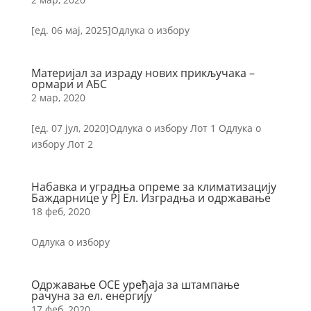
[ед. 06 мај, 2025]Одлука о избору
Материјал за израду нових прикључака –
ормари и АБС
2 мар, 2020
[ед. 07 јул, 2020]Одлука о избору Лот 1 Одлука о
избору Лот 2
Набавка и уградња опреме за климатизацију
Баждарнице у РЈ Ел. Изградња и одржавање
18 феб, 2020
Одлука о избору
Одржавање OCE уређаја за штампање
рачуна за ел. енергију
17 феб, 2020