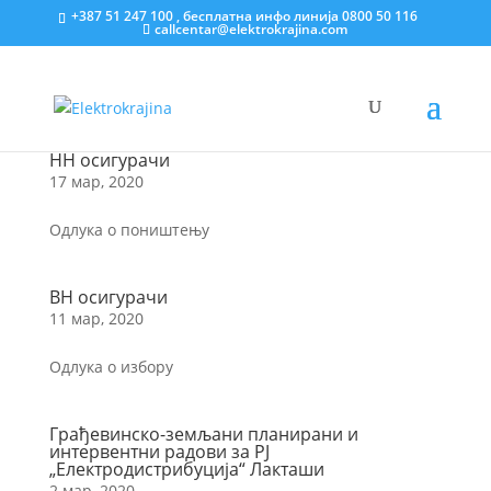
+387 51 247 100 , бесплатна инфо линија 0800 50 116
callcentar@elektrokrajina.com
НН осигурачи
17 мар, 2020
Одлука о поништењу
ВН осигурачи
11 мар, 2020
Одлука о избору
Грађевинско-земљани планирани и
интервентни радови за РЈ
„Електродистрибуција“ Лакташи
2 мар, 2020