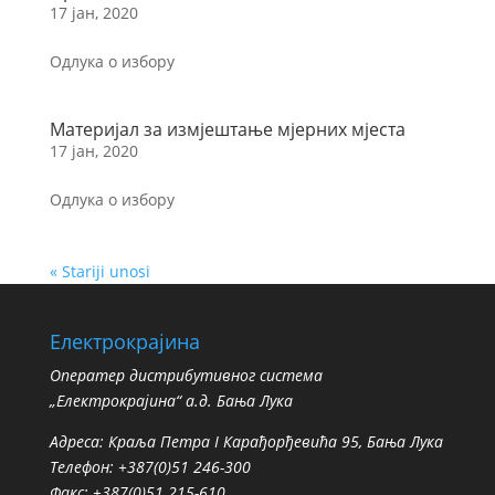
17 јан, 2020
Одлука о избору
Материјал за измјештање мјерних мјеста
17 јан, 2020
Одлука о избору
« Stariji unosi
Електрокрајина
Oператер дистрибутивног система
„Електрокрајина“ а.д. Бања Лука
Адреса: Краља Петра I Карађорђевића 95, Бања Лука
Телефон: +387(0)51 246-300
Факс: +387(0)51 215-610