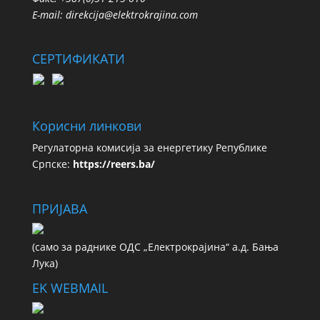
E-mail:
direkcija@elektrokrajina.com
СЕРТИФИКАТИ
Корисни линкови
Регулаторна комисија за енергетику Републике
Српске:
https://reers.ba/
ПРИЈАВА
(сaмo зa рaдникe ОДС „Електрокрајина“ а.д. Бања
Лука)
EK WEBMAIL