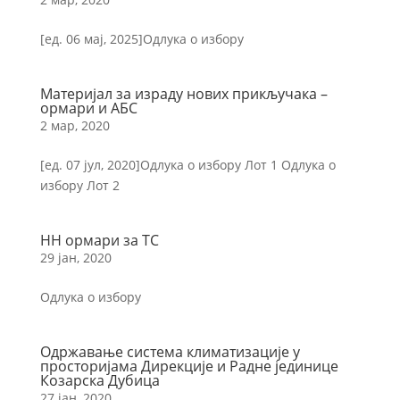
[ед. 06 мај, 2025]Одлука о избору
Материјал за израду нових прикључака –
ормари и АБС
2 мар, 2020
[ед. 07 јул, 2020]Одлука о избору Лот 1 Одлука о
избору Лот 2
НН ормари за ТС
29 јан, 2020
Одлука о избору
Одржавање система климатизације у
просторијама Дирекције и Радне јединице
Козарска Дубица
27 јан, 2020