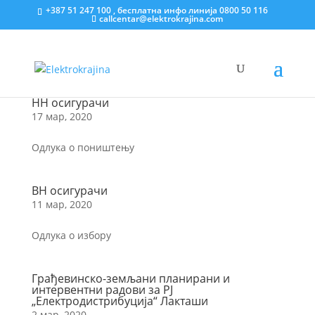
+387 51 247 100 , бесплатна инфо линија 0800 50 116
callcentar@elektrokrajina.com
НН осигурачи
17 мар, 2020
Одлука о поништењу
ВН осигурачи
11 мар, 2020
Одлука о избору
Грађевинско-земљани планирани и
интервентни радови за РЈ
„Електродистрибуција“ Лакташи
2 мар, 2020