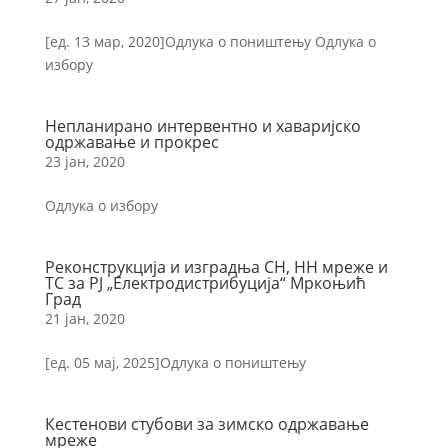
[ед. 13 мар, 2020]Одлука о поништењу Одлука о
избору
Непланирано интервентно и хаваријско
одржавање и прокрес
23 јан, 2020
Одлука о избору
Реконструкција и изградња СН, НН мреже и
ТС за РЈ „Електродистрибуција“ Мркоњић
Град
21 јан, 2020
[ед. 05 мај, 2025]Одлука о поништењу
Кестенови стубови за зимско одржавање
мреже