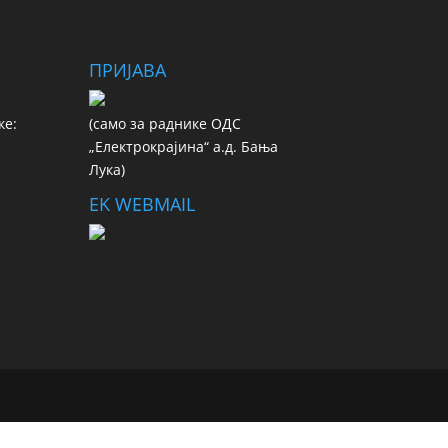
ПРИЈАВА
ке:
(сaмo зa рaдникe ОДС
„Електрокрајина“ а.д. Бања
Лука)
EK WEBMAIL