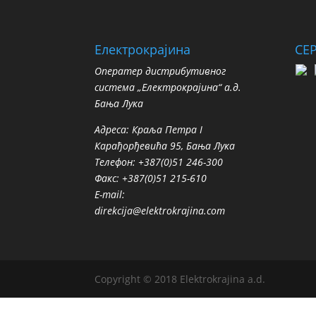
Електрокрајина
СЕ
Oператер дистрибутивног
система „Електрокрајина“ а.д.
Бања Лука
Адреса: Краља Петра I
Карађорђевића 95, Бања Лука
Телефон: +387(0)51 246-300
Факс: +387(0)51 215-610
E-mail:
direkcija@elektrokrajina.com
Copyright © 2018 Elektrokrajina a.d.