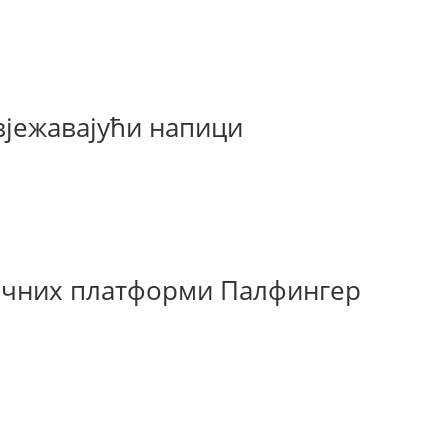
вјежавајући напици
лчних платформи Палфингер