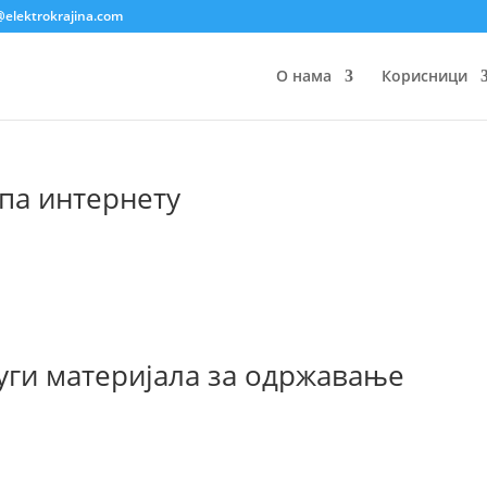
@elektrokrajina.com
О нама
Корисници
упа интернету
уги материјала за одржавање