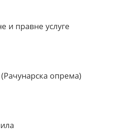
е и правне услуге
 (Рачунарска опрема)
зила