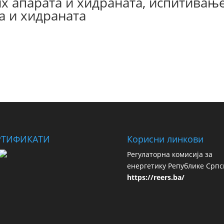
 апарата и хидраната, испитивањ
а и хидраната
РТИФИКАТИ
Корисни линкови
Регулаторна комисија за
енергетику Републике Српс
https://reers.ba/