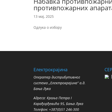
Набавка противпожарних
противпожарних апарат
13 мај, 2025
Одлука о избору
Електрокрајина
СЕ
Oператер дистрибутивног
система „Електрокрајина“ а.д.
Бања Лука
Адреса: Краља Петра I
Карађорђевића 95, Бања Лука
Телефон: +387(0)51 246-300