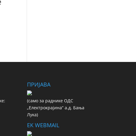
е
ПРИЈАВА
ке:
(сaмo зa рaдникe ОДС
„Електрокрајина“ а.д. Бања
Лука)
EK WEBMAIL