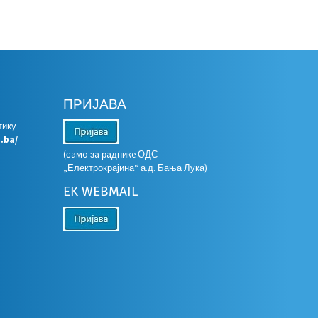
ПРИЈАВА
тику
s.ba/
(сaмo зa рaдникe ОДС
„Електрокрајина“ а.д. Бања Лука)
EK WEBMAIL