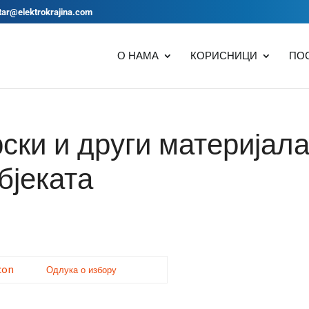
tar@elektrokrajina.com
О НАМА
КОРИСНИЦИ
ПО
ски и други материјал
бјеката
Одлука о избору