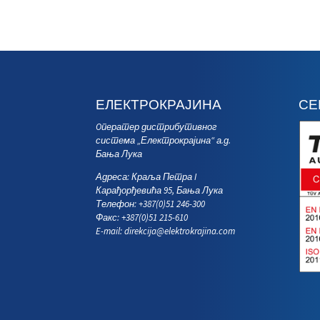
ЕЛЕКТРОКРАЈИНА
СЕ
Oператер дистрибутивног
система „Електрокрајина“ а.д.
Бања Лука
Адреса: Краља Петра I
Карађорђевића 95, Бања Лука
Телефон: +387(0)51 246-300
Факс: +387(0)51 215-610
E-mail:
direkcija@elektrokrajina.com