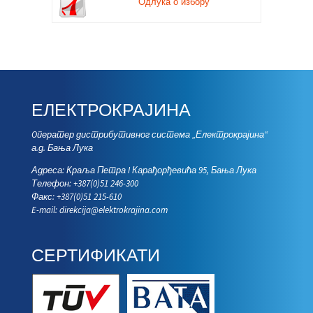
Одлука о избору
ЕЛЕКТРОКРАЈИНА
Oператер дистрибутивног система „Електрокрајина“
а.д. Бања Лука
Адреса: Краља Петра I Карађорђевића 95, Бања Лука
Телефон: +387(0)51 246-300
Факс: +387(0)51 215-610
E-mail:
direkcija@elektrokrajina.com
СЕРТИФИКАТИ