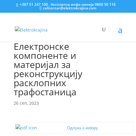
+387 51 247 100 , бесплатна инфо линија 0800 50 116
callcentar@elektrokrajina.com
Електронске
компоненте и
материјал за
реконструкцију
расклопних
трафостаница
26 сеп, 2023
Одлука о избору