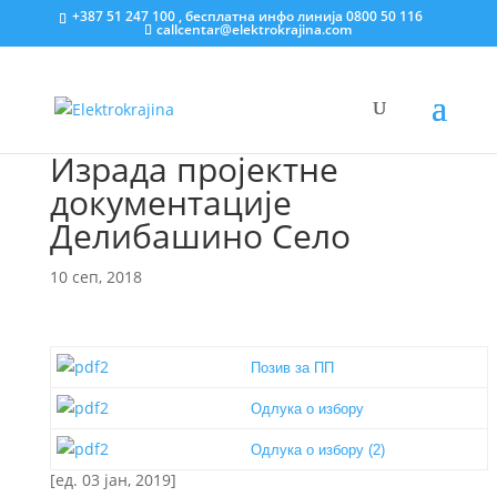
+387 51 247 100 , бесплатна инфо линија 0800 50 116
callcentar@elektrokrajina.com
Израда пројектне
документације
Делибашино Село
10 сеп, 2018
Позив за ПП
Одлука о избору
Одлука о избору (2)
[ед. 03 јан, 2019]