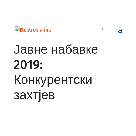
+387 51 247 100 , бесплатна инфо линија 0800 50 116
callcentar@elektrokrajina.com
Јавне набавке
2019:
Конкурентски
захтјев