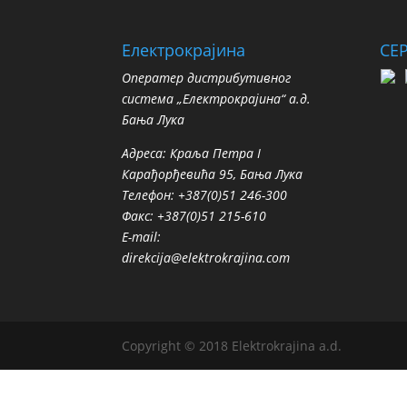
Електрокрајина
СЕ
Oператер дистрибутивног
система „Електрокрајина“ а.д.
Бања Лука
Адреса: Краља Петра I
Карађорђевића 95, Бања Лука
Телефон: +387(0)51 246-300
Факс: +387(0)51 215-610
E-mail:
direkcija@elektrokrajina.com
Copyright © 2018 Elektrokrajina a.d.