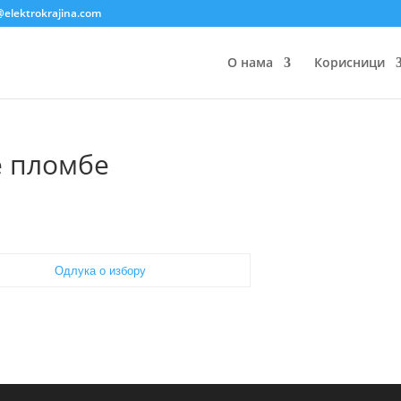
@elektrokrajina.com
О нама
Корисници
е пломбе
Одлука о избору