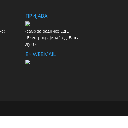
ПРИЈАВА
ке:
(сaмo зa рaдникe ОДС
„Електрокрајина“ а.д. Бања
Лука)
EK WEBMAIL