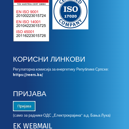
КОРИСНИ ЛИНКОВИ
Регулаторна комисија за енергетику Републике Српске:
https://reers.ba/
ПРИЈАВА
(сaмo зa рaдникe ОДС „Електрокрајина“ а.д. Бања Лука)
EK WEBMAIL