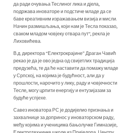
да ради очувања Теслиног лика и дјела,
подржава иноваторе и подстиче младе да се
баве креативним изражавањем визија и мисли.
Начин размишљања, који нам је Тесла показао,
сваком младом човјеку отвара пут“, рекла је
Лиховићева.
В.д. директора “Електрокрајине” Драган Чавић
рекао је да је ово једна од свијетлих традиција
предузећа, те да ће наставити да помажу младе
у Српској, на којима је будућност, али да у
прошлости, нарочито у лику, раду и човјечности
Тесле, могу црпити енергију и ентузијазам за
будуће успјехе.
Савез иноватора РС је додијелио признања и
захвалнице за допринос у иноваторском раду,
међу којима и ученицима бањолучке Гимназије,
Електротехничке школе из Приједора, Центру