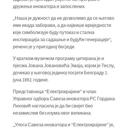
дружење иноватора и запослених.
„Наша је дужност да не дозволимо да се његово
име икада заборави, а да највише вриједности
које симболизује буду путоказ и стална
инспирација за садашње и будуће генерације“,
речено је у пригодној бесједи.
У кратком музичком програму цитирана је и
пјесма Јована Јовановића Змаја, којом је Теслу,
дочекао у његовој јединој посјети Београду 1.
јуна 1892. године.
Представница “Електрокрајине” и члан
Управног одбора Савеза иноватора РС Гордана
Лиховић нагласила је да би свијет био
незамислив без изума овог великана.
„Улога Савеза иноватора и “Електрокрајине” је,