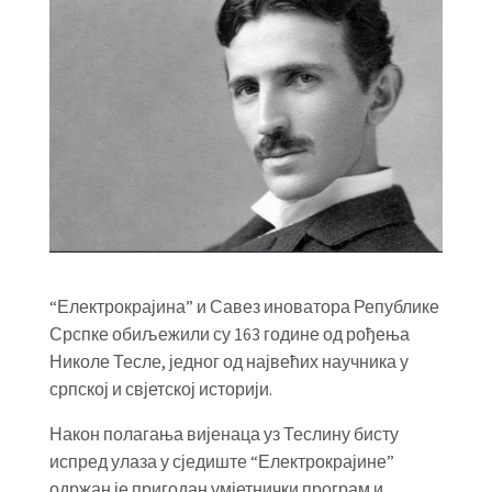
“Електрокрајина” и Савез иноватора Републике
Срспке обиљежили су 163 године од рођења
Николе Тесле, једног од највећих научника у
српској и свјетској историји.
Након полагања вијенаца уз Теслину бисту
испред улаза у сједиште “Електрокрајине”
одржан је пригодан умјетнички програм и