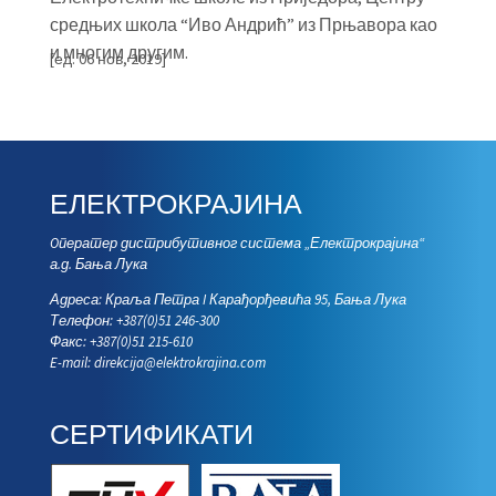
средњих школа “Иво Андрић” из Прњавора као
и многим другим.
[ед. 06 нов, 2019]
ЕЛЕКТРОКРАЈИНА
Oператер дистрибутивног система „Електрокрајина“
а.д. Бања Лука
Адреса: Краља Петра I Карађорђевића 95, Бања Лука
Телефон: +387(0)51 246-300
Факс: +387(0)51 215-610
E-mail:
direkcija@elektrokrajina.com
СЕРТИФИКАТИ