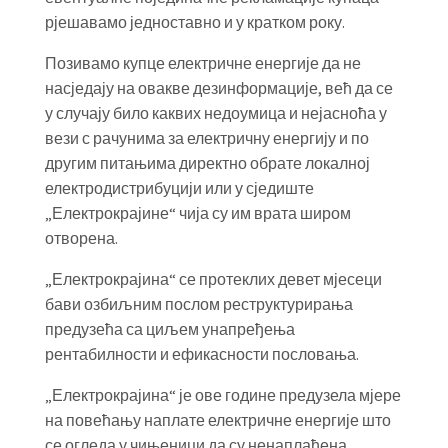
рјешавамо једноставно и у кратком року.
Позивамо купце електричне енергије да не
насједају на овакве дезинформације, већ да се
у случају било каквих недоумица и нејасноћа у
вези с рачунима за електричну енергију и по
другим питањима директно обрате локалној
електродистрибуцији или у сједиште
„Електрокрајине“ чија су им врата широм
отворена.
„Електрокрајина“ се протеклих девет мјесеци
бави озбиљним послом реструктурирања
предузећа са циљем унапређења
рентабилности и ефикасности пословања.
„Електрокрајина“ је ове године предузела мјере
на повећању наплате електричне енергије што
се огледа у чињеници да су ненаплаћена