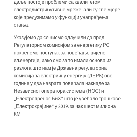
даље постоје проблеми са квалитетом
електродистрибутивне мреже, али су све мјере
које предузимамо у функцији унапређења
стања.
Указујемо да се нисмо одлучили да пред
Регулаторном комисијом за енергетику РС
покренемо поступак за повећање цијене
ел.енергије, иако смо за то имали основа из
разлога што нам је Државна регулаторна
комисија за електричну енергију (ДЕРК) ове
године у два наврата повећала накнаде за
Независног оператора система (НОС) и
„Електропренос БиХ“ што је увећало трошкове
„Електрокрајине“ у 2019. за чак шест милиона
КМ