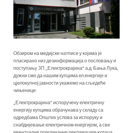
Обзиром на медијске натписе у којима је
пласирано низ дезинформација о пословању и
поступању ЗП „Електрокрајина“ а.д. Бања Лука,
дужни смо да нашим купцима ел.енергије и
цјелокупној јавности укажемо на сљедеће
чињенице:
„Електрокрајина“ испоручену електричну
енергију купцима обрачунава у складу са
одредбама Општих услова за испоруку и
снабдијевање електричном енергијом, а све
евентуалне појединачне рекламације купаца