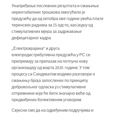
Унапређење пословних резултата и смањење
нерентабилних трошкова омогућило је
предузећу да од октобра ове године увећа плате
теренских радника за 15 одсто, као једну од
стимулативних мјера за задржавање
дефицитарног кадра.
„Електрокрајина“ и друга
електродистрибутивна предузећа у РС се
припремају за прелазак на потпуно нову
организацију од марта 2020. године. У том
процесу са Синдикатом водимо разговоре о
смањењу броја запослених по принципу
добровољног одласка уз стимулативне
отпремнине које ће бити значајно веће од
предвиђених Колективним уговором.
Свјесни смо да на одређеним подручјима и