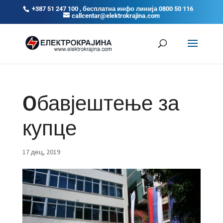
+387 51 247 100 , бесплатна инфо линија 0800 50 116
callcentar@elektrokrajina.com
Oбавјештење за
купце
17 дец, 2019