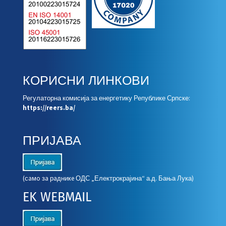
КОРИСНИ ЛИНКОВИ
Регулаторна комисија за енергетику Републике Српске:
https://reers.ba/
ПРИЈАВА
(сaмo зa рaдникe ОДС „Електрокрајина“ а.д. Бања Лука)
EK WEBMAIL