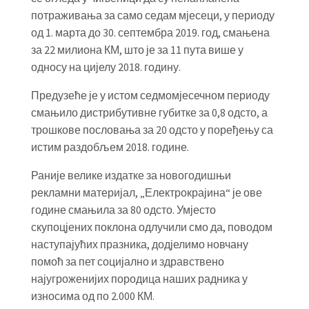
потраживања за само седам мјесеци, у периоду
од 1. марта до 30. септембра 2019. год, смањена
за 22 милиона КМ, што је за 11 пута више у
односу на цијелу 2018. годину.
Предузеће је у истом седмомјесечном периоду
смањило дистрибутивне губитке за 0,8 одсто, а
трошкове пословања за 20 одсто у поређењу са
истим раздобљем 2018. године.
Раније велике издатке за новогодишњи
рекламни материјал, „Електрокрајина“ је ове
године смањила за 80 одсто. Умјесто
скупоцјених поклона одлучили смо да, поводом
наступајућих празника, додјелимо новчану
помоћ за пет социјално и здравствено
најугроженијих породица наших радника у
износима од по 2.000 КМ.