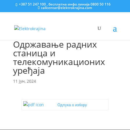
+387 51 247 100 , бесплатна инфо линија 0800 50 116
callcentar@elektrokrajina.com
Одржавање радних
станица и
телекомуникационих
уређаја
11 јун, 2024
Одлука о избору