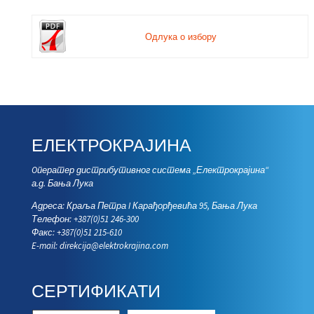
Одлука о избору
ЕЛЕКТРОКРАЈИНА
Oператер дистрибутивног система „Електрокрајина“
а.д. Бања Лука
Адреса: Краља Петра I Карађорђевића 95, Бања Лука
Телефон: +387(0)51 246-300
Факс: +387(0)51 215-610
E-mail:
direkcija@elektrokrajina.com
СЕРТИФИКАТИ