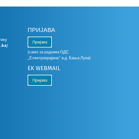
ПРИЈАВА
тику
s.ba/
(сaмo зa рaдникe ОДС
„Електрокрајина“ а.д. Бања Лука)
EK WEBMAIL