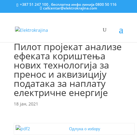
+387 51 247 100 , бесплатна инфо линија 0800 50 116
callcentar@elektrokrajina.com
Пилот пројекат анализе
ефеката кориштења
нових технологија за
пренос и аквизицију
података за наплату
електричне енергије
18 јан, 2021
Одлука о избору