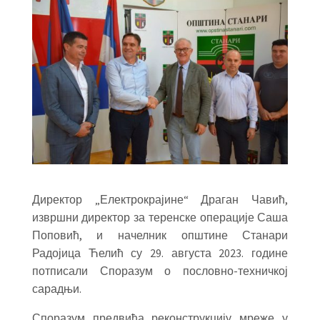
Директор „Електрокрајине“ Драган Чавић,
извршни директор за теренске операције Саша
Поповић, и начелник општине Станари
Радојица Ћелић су 29. августа 2023. године
потписали Споразум о пословно-техничкој
сарадњи.
Споразум предвиђа реконструкцију мреже у