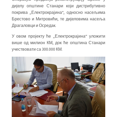
дијелу општине Станари који дистрибутивно
покрива „Електрокрајина“, односно насељима
Брестово и Митровићи, те дијеловима насеља
Драгаловци и Осредак.
У овом пројекту ће „Електрокрајина“ уложити
више од милион КМ, док ће општина Станари
учествовати са 300.000 КМ.