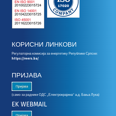
КОРИСНИ ЛИНКОВИ
Регулаторна комисија за енергетику Републике Српске:
https://reers.ba/
ПРИЈАВА
(сaмo зa рaдникe ОДС „Електрокрајина“ а.д. Бања Лука)
EK WEBMAIL