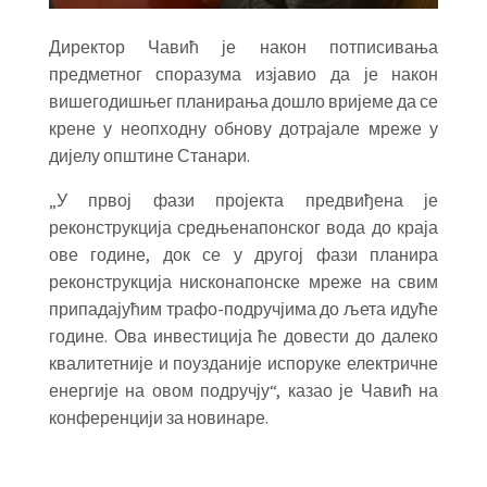
Директор Чавић је након потписивања
предметног споразума изјавио да је након
вишегодишњег планирања дошло вријеме да се
крене у неопходну обнову дотрајале мреже у
дијелу општине Станари.
„У првој фази пројекта предвиђена је
реконструкција средњенапонског вода до краја
ове године, док се у другој фази планира
реконструкција нисконапонске мреже на свим
припадајућим трафо-подручјима до љета идуће
године. Ова инвестиција ће довести до далеко
квалитетније и поузданије испоруке електричне
енергије на овом подручју“, казао је Чавић на
конференцији за новинаре.