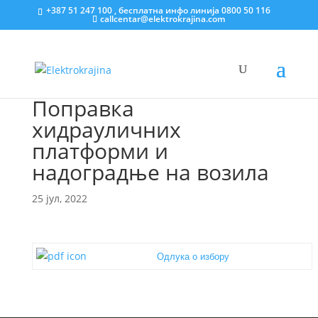
+387 51 247 100 , бесплатна инфо линија 0800 50 116
callcentar@elektrokrajina.com
Поправка
хидрауличних
платформи и
надоградње на возила
25 јул, 2022
Одлука о избору