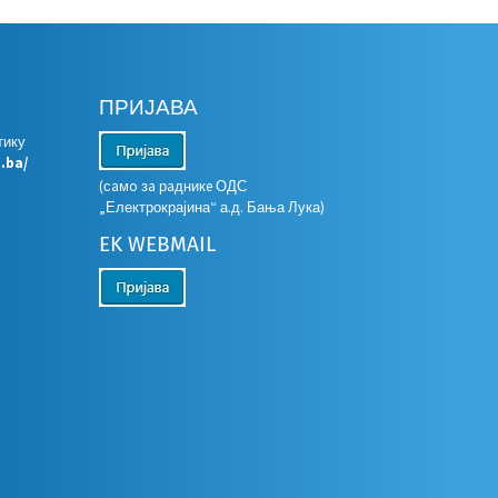
ПРИЈАВА
тику
s.ba/
(сaмo зa рaдникe ОДС
„Електрокрајина“ а.д. Бања Лука)
EK WEBMAIL