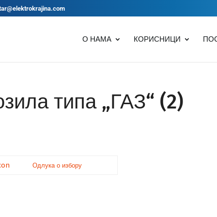
tar@elektrokrajina.com
О НАМА
КОРИСНИЦИ
ПО
зила типа „ГАЗ“ (2)
Одлука о избору