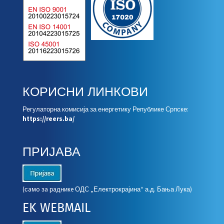
КОРИСНИ ЛИНКОВИ
Регулаторна комисија за енергетику Републике Српске:
https://reers.ba/
ПРИЈАВА
(сaмo зa рaдникe ОДС „Електрокрајина“ а.д. Бања Лука)
EK WEBMAIL