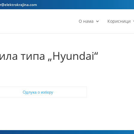
ar@elektrokrajina.com
О нама
Корисници
ла типа „Hyundai“
Одлука о избору