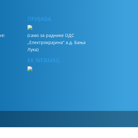
ПРИЈАВА
ке:
(сaмo зa рaдникe ОДС
„Електрокрајина“ а.д. Бања
Лука)
EK WEBMAIL