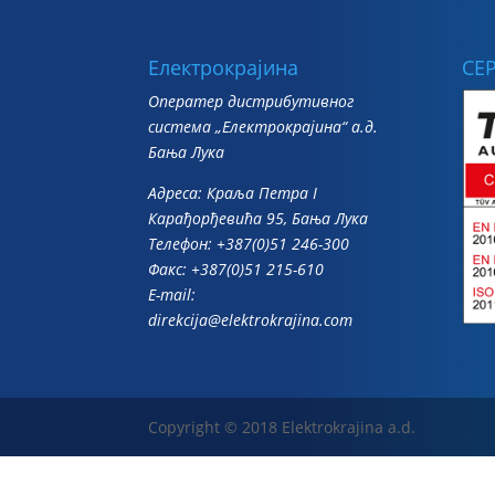
Електрокрајина
СЕ
Oператер дистрибутивног
система „Електрокрајина“ а.д.
Бања Лука
Адреса: Краља Петра I
Карађорђевића 95, Бања Лука
Телефон: +387(0)51 246-300
Факс: +387(0)51 215-610
E-mail:
direkcija@elektrokrajina.com
Copyright © 2018 Elektrokrajina a.d.