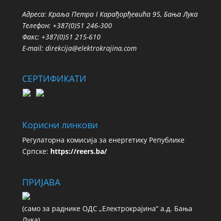
Адреса: Краља Петра I Карађорђевића 95, Бања Лука
Телефон: +387(0)51 246-300
Факс: +387(0)51 215-610
E-mail:
direkcija@elektrokrajina.com
СЕРТИФИКАТИ
Корисни линкови
Регулаторна комисија за енергетику Републике
Српске:
https://reers.ba/
ПРИЈАВА
(сaмo зa рaдникe ОДС „Електрокрајина“ а.д. Бања
Лука)