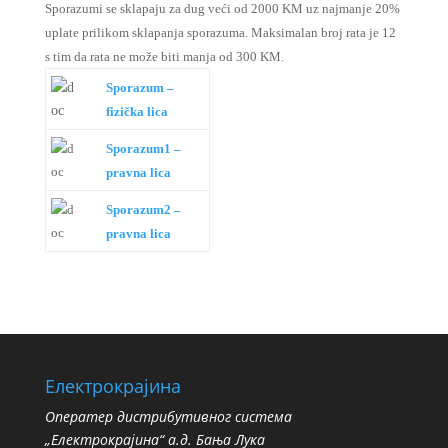
Sporazumi se sklapaju za dug veći od 2000 KM uz najmanje 20%
uplate prilikom sklapanja sporazuma. Maksimalan broj rata je 12
s tim da rata ne može biti manja od 300 KM.
Sporazum –
fizička lica
Sporazum1 –
pravna lica
Sporazum2 –
pravna lica
Електрокрајина
Oператер дистрибутивног система
„Електрокрајина“ а.д. Бања Лука