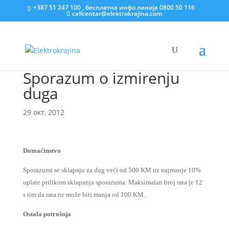
+387 51 247 100 , бесплатна инфо линија 0800 50 116
callcentar@elektrokrajina.com
Sporazum o izmirenju
duga
29 окт, 2012
Domaćinstvo
Sporazumi se sklapaju za dug veći od 500 KM uz najmanje 10%
uplate prilikom sklapanja sporazuma. Maksimalan broj rata je 12
s tim da rata ne može biti manja od 100 KM.
Ostala potrošnja