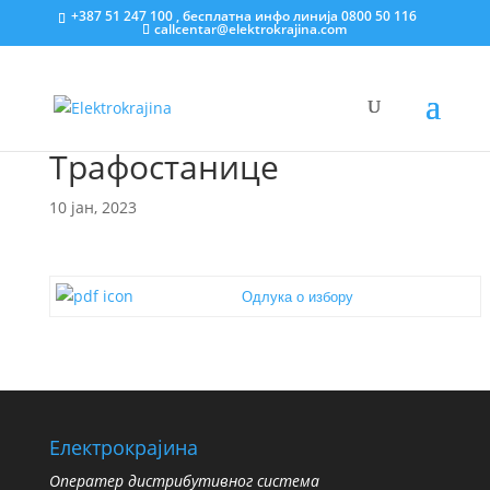
+387 51 247 100 , бесплатна инфо линија 0800 50 116
callcentar@elektrokrajina.com
Трафостанице
10 јан, 2023
Одлука о избору
Електрокрајина
Oператер дистрибутивног система