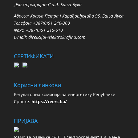
„Електрокрајина“ а.д. Бања Лука
Адреса: Краља Петра I Карађорђевића 95, Бања Лука
Телефон: +387(0)51 246-300
Факс: +387(0)51 215-610
E-mail:
direkcija@elektrokrajina.com
СЕРТИФИКАТИ
Корисни линкови
Регулаторна комисија за енергетику Републике
Српске:
https://reers.ba/
ПРИЈАВА
(сaмo зa рaдникe ОДС „Електрокрајина“ а.д. Бања