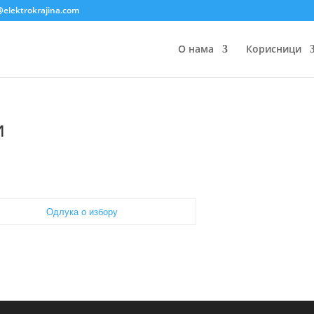
@elektrokrajina.com
О нама
Корисници
и
Одлука о избору