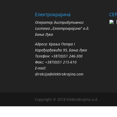
Електрокрајина
СЕ
Oператер дистрибутивног
система „Електрокрајина“ а.д.
Бања Лука
Адреса: Краља Петра I
Карађорђевића 95, Бања Лука
Телефон: +387(0)51 246-300
Факс: +387(0)51 215-610
E-mail:
direkcija@elektrokrajina.com
Copyright © 2018 Elektrokrajina a.d.