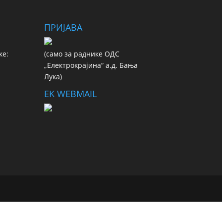
ПРИЈАВА
ке:
(сaмo зa рaдникe ОДС
„Електрокрајина“ а.д. Бања
Лука)
EK WEBMAIL