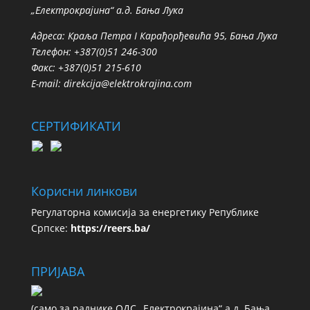
„Електрокрајина“ а.д. Бања Лука
Адреса: Краља Петра I Карађорђевића 95, Бања Лука
Телефон: +387(0)51 246-300
Факс: +387(0)51 215-610
E-mail:
direkcija@elektrokrajina.com
СЕРТИФИКАТИ
Корисни линкови
Регулаторна комисија за енергетику Републике
Српске:
https://reers.ba/
ПРИЈАВА
(сaмo зa рaдникe ОДС „Електрокрајина“ а.д. Бања