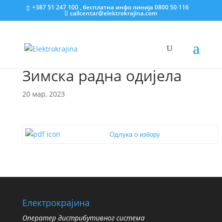
+387 51 247 100 , бесплатна инфо линија 0800 50 116
callcentar@elektrokrajina.com
Зимска радна одијела
20 мар, 2023
Одлука о избору
Електрокрајина
Oператер дистрибутивног система