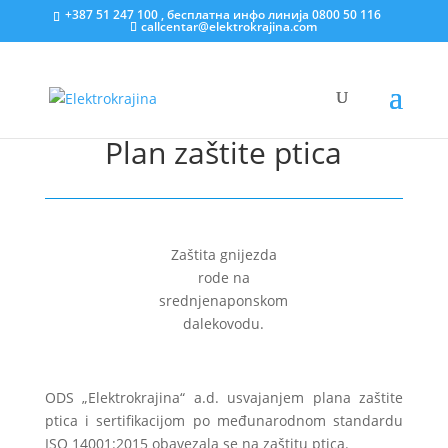
+387 51 247 100 , бесплатна инфо линија 0800 50 116
callcentar@elektrokrajina.com
Plan zaštite ptica
Zaštita gnijezda
rode na
srednjenaponskom
dalekovodu.
ODS „Elektrokrajina“ a.d. usvajanjem plana zaštite
ptica i sertifikacijom po međunarodnom standardu
ISO 14001:2015 obavezala se na zaštitu ptica.