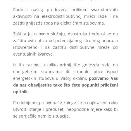
Radnici našeg preduzeća prilikom svakodnevnih
aktivnosti na elektrodistributivnoj mreži rade i na
zaštiti gnijezda roda na električnim stubovima.
Zaštita je, u ovom slučaju, dvostruka i odnosi se na
zaštitu ovih ptica od potencijalnog strujnog udara, a
istovremeno i na zaštitu distributivne mreže od
eventualnih kvarova.
Iz tih razloga, ukoliko primijetite gnijezda roda na
energetskim stubovima ili stradale ptice ispod
energetskih stubova u Vašoj okolini,
pozivamo Vas
da nas obavijestite tako što ćete popuniti priloženi
upitnik
.
Po dobijenoj prijavi naše kolege će u najkraćem roku
utvrditi stanje i preduzeti neophodne mjere kako bi
se spriječile nemile situacije.