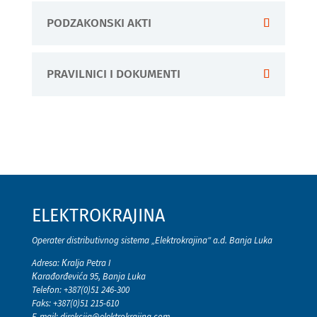
PODZAKONSKI AKTI
PRAVILNICI I DOKUMENTI
ELEKTROKRAJINA
Operater distributivnog sistema „Elektrokrajina“ a.d. Banja Luka
Adresa: Кralja Petra I
Кarađorđevića 95, Banja Luka
Telefon: +387(0)51 246-300
Faks: +387(0)51 215-610
E-mail:
direkcija@elektrokrajina.com