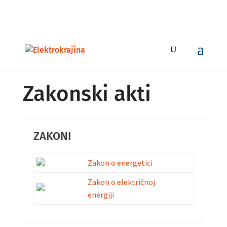
+387 51 247 100 , бесплатна инфо линија 0800 50 116
callcentar@elektrokrajina.com
Zakonski akti
ZAKONI
Zakon o energetici
Zakon o električnoj
energiji