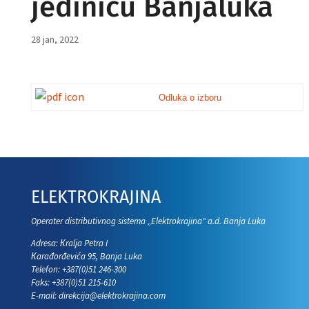
jedinicu Banjaluka
28 jan, 2022
Odluka o izboru
ELEKTROKRAJINA
Operater distributivnog sistema „Elektrokrajina“ a.d. Banja Luka
Adresa: Кralja Petra I
Кarađorđevića 95, Banja Luka
Telefon: +387(0)51 246-300
Faks: +387(0)51 215-610
E-mail:
direkcija@elektrokrajina.com