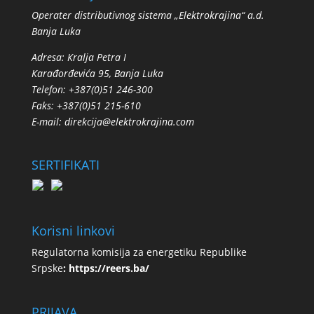
Operater distributivnog sistema „Elektrokrajina“ a.d.
Banja Luka
Adresa: Кralja Petra I
Кarađorđevića 95, Banja Luka
Telefon: +387(0)51 246-300
Faks: +387(0)51 215-610
E-mail:
direkcija@elektrokrajina.com
SERTIFIKATI
Korisni linkovi
Regulatorna komisija za energetiku Republike
Srpske
:
https://reers.ba/
PRIJAVA