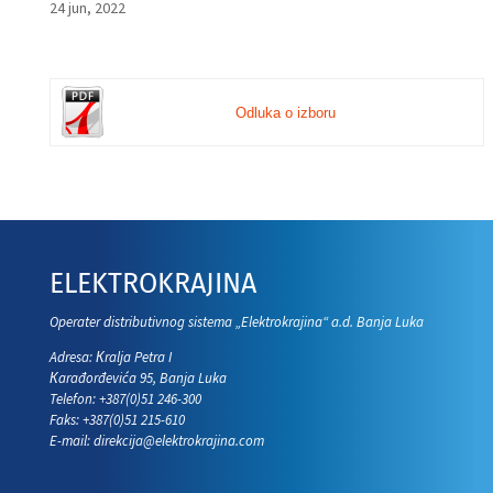
24 jun, 2022
Odluka o izboru
ELEKTROKRAJINA
Operater distributivnog sistema „Elektrokrajina“ a.d. Banja Luka
Adresa: Кralja Petra I
Кarađorđevića 95, Banja Luka
Telefon: +387(0)51 246-300
Faks: +387(0)51 215-610
E-mail:
direkcija@elektrokrajina.com