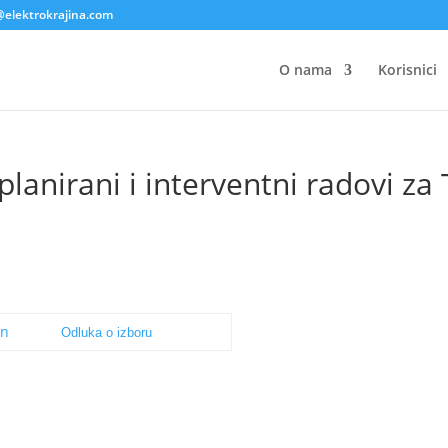
@elektrokrajina.com
O nama
Korisnici
lanirani i interventni radovi za 
Odluka o izboru