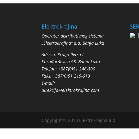
Elektrokrajina
SER
Operater distributivnog sistema
„Elektrokrajina“ a.d. Banja Luka
Adresa: Кralja Petra I
Кarađorđevića 95, Banja Luka
Telefon: +387(0)51 246-300
Faks: +387(0)51 215-610
E-mail:
direkcija@elektrokrajina.com
Copyright © 2018 Elektrokrajina a.d.