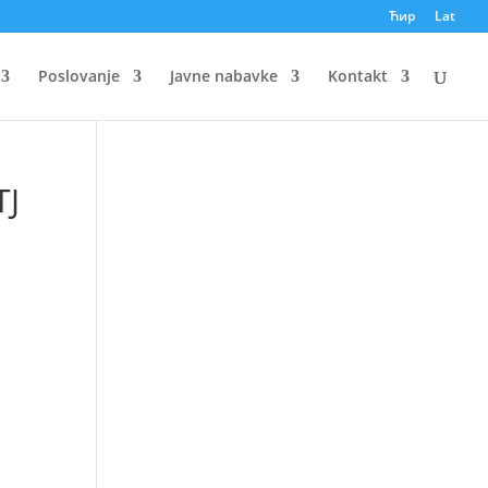
Ћир
Lat
Poslovanje
Javne nabavke
Kontakt
TJ