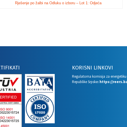
Rješenje po žalbi na Odluku o izboru – Lot 1: Odjeća
TIFIKATI
KORISNI LINKOVI
Regulatorna komisija za energetiku
Republike Srpske
:
https://reers.b