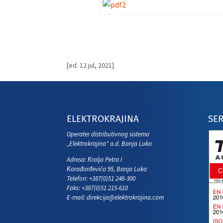
[ed. 12 jul, 2021]
ELEKTROKRAJINA
SER
Operater distributivnog sistema
„Elektrokrajina“ a.d. Banja Luka
Adresa: Кralja Petra I
Кarađorđevića 95, Banja Luka
Telefon: +387(0)51 246-300
Faks: +387(0)51 215-610
E-mail:
direkcija@elektrokrajina.com