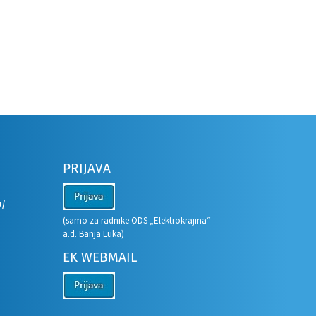
PRIJAVA
a/
(samo za radnike ODS „Elektrokrajina“
a.d. Banja Luka)
EK WEBMAIL