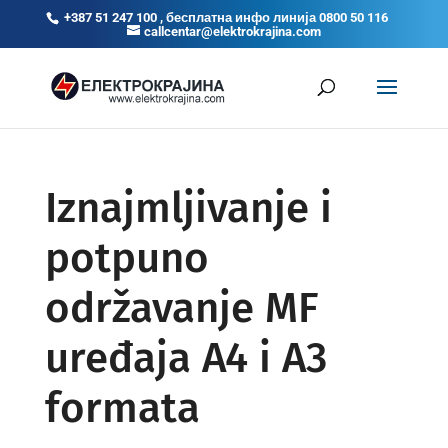
+387 51 247 100 , бесплатна инфо линија 0800 50 116
callcentar@elektrokrajina.com
Iznajmljivanje i
potpuno
održavanje MF
uređaja A4 i A3
formata