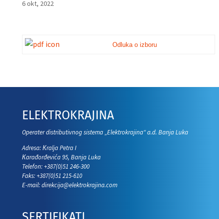
6 okt, 2022
Odluka o izboru
ELEKTROKRAJINA
Operater distributivnog sistema „Elektrokrajina“ a.d. Banja Luka
Adresa: Кralja Petra I
Кarađorđevića 95, Banja Luka
Telefon: +387(0)51 246-300
Faks: +387(0)51 215-610
E-mail:
direkcija@elektrokrajina.com
SERTIFIKATI