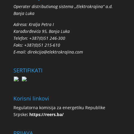
Operater distributivnog sistema „Elektrokrajina“ a.d.
Banja Luka
Adresa: Кralja Petra I
Кarađorđevića 95, Banja Luka
Telefon: +387(0)51 246-300
Faks: +387(0)51 215-610
E-mail:
direkcija@elektrokrajina.com
SERTIFIKATI
Korisni linkovi
Regulatorna komisija za energetiku Republike
Srpske
:
https://reers.ba/
PRIJAVA